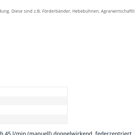
ndung. Diese sind z.B. Förderbänder, Hebebühnen, Agrarwirtschaft
h 45 l/min (manuell) doppelwirkend, federzentriert