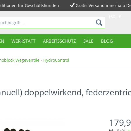
ditionen für Geschäftskunden
Gratis Versand innerhalb D
150,- €
EN
WERKSTATT
ARBEITSSCHUTZ
SALE
BLOG
oblock Wegeventile - HydroControl
nuell) doppelwirkend, federzentrie
179,9
inkl. MwSt.
zz