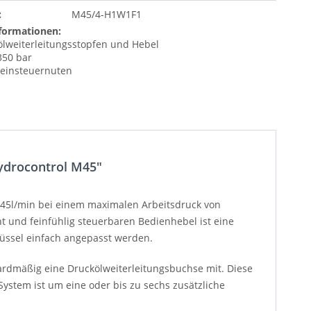
:
M45/4-H1W1F1
formationen:
kölweiterleitungsstopfen und Hebel
350 bar
 Feinsteuernuten
Hydrocontrol M45"
 45l/min bei einem maximalen Arbeitsdruck von
t und feinfühlig steuerbaren Bedienhebel ist eine
üssel einfach angepasst werden.
dardmäßig eine Druckölweiterleitungsbuchse mit. Diese
ystem ist um eine oder bis zu sechs zusätzliche