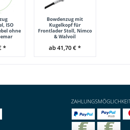
zug
Bowdenzug mit
l, ISO
Kugelkopf für
ebel ohne
Frontlader Stoll, Nimco
ndemar
& Walvoil
€ *
ab 41,70 € *
ZAHLUNGSMÖGLICHKEI