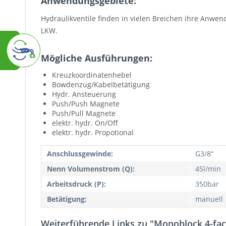
Anwendungsgebiete:
Hydraulikventile finden in vielen Breichen ihre Anwe
LKW.
Mögliche Ausführungen:
Kreuzkoordinatenhebel
Bowdenzug/Kabelbetätigung
Hydr. Ansteuerung
Push/Push Magnete
Push/Pull Magnete
elektr. hydr. On/Off
elektr. hydr. Propotional
Anschlussgewinde:
G3/8"
Nenn Volumenstrom (Q):
45l/min
Arbeitsdruck (P):
350bar
Betätigung:
manuell
Weiterführende Links zu "Monoblock 4-fac