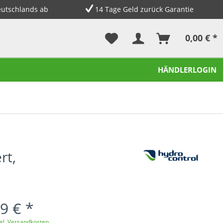
eutschlands ab
14 Tage Geld zurück Garantie
0,00 € *
HÄNDLERLOGIN
rt,
9 € *
gl. Versandkosten