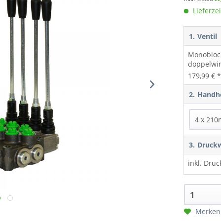
Lieferzei
1.
Ventil
Monoblock
doppelwir
179,99 € 
2.
Handhe
3.
Druckw
inkl. Dru
Merken