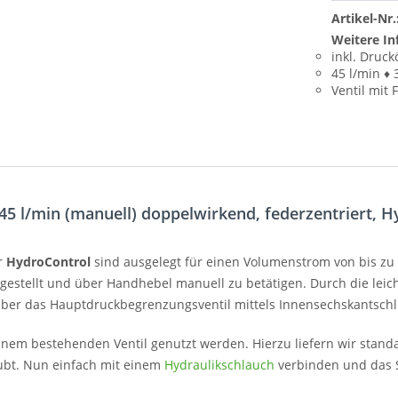
Artikel-Nr.
Weitere In
inkl. Druc
45 l/min ♦ 
Ventil mit
5 l/min (manuell) doppelwirkend, federzentriert, 
r
HydroControl
sind ausgelegt für einen Volumenstrom von bis zu
gestellt und über Handhebel manuell zu betätigen. Durch die leich
ber das Hauptdruckbegrenzungsventil mittels Innensechskantschl
einem bestehenden Ventil genutzt werden. Hierzu liefern wir stan
aubt. Nun einfach mit einem
Hydraulikschlauch
verbinden und das S