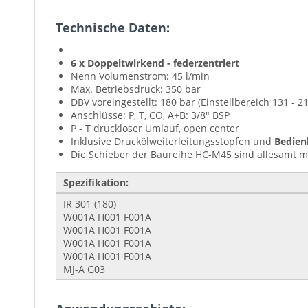
Technische Daten:
6 x Doppeltwirkend - federzentriert
Nenn Volumenstrom: 45 l/min
Max. Betriebsdruck: 350 bar
DBV voreingestellt: 180 bar (Einstellbereich 131 - 
Anschlüsse: P, T, CO, A+B: 3/8" BSP
P - T druckloser Umlauf, open center
Inklusive Druckölweiterleitungsstopfen und
Bedien
Die Schieber der Baureihe HC-M45 sind allesamt m
Spezifikation:
IR 301 (180)
W001A H001 F001A
W001A H001 F001A
W001A H001 F001A
W001A H001 F001A
MJ-A G03