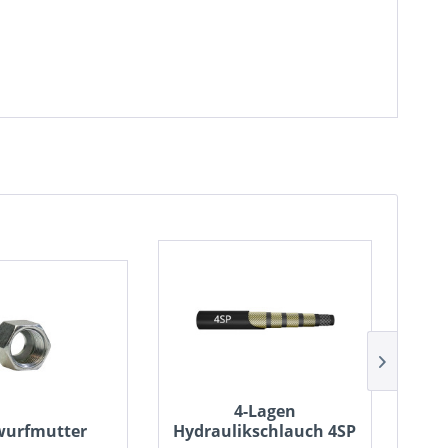
4-Lagen
Ho
wurfmutter
Hydraulikschlauch 4SP