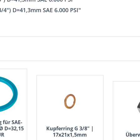
3/4") D=41,3mm SAE 6.000 PSI"
g für SAE-
 Ø D=32,15
Kupferring G 3/8" |
UR
17x21x1,5mm
Über