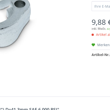
9,88 
inkl. MwSt.
zz
Artikel a
Merken
Artikel-Nr.
4") D=41,3mm SAE 6.000 PSI"