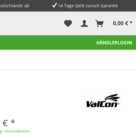
eutschlands ab
14 Tage Geld zurück Garantie
0,00 € *
HÄNDLERLOGIN
n
 € *
gl. Versandkosten