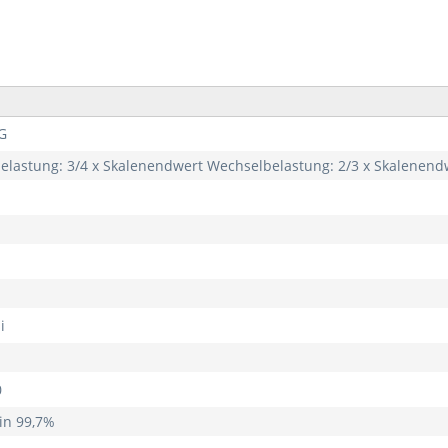
G
lastung: 3/4 x Skalenendwert Wechselbelastung: 2/3 x Skalenendw
i
0
in 99,7%