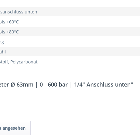
ssanschluss unten
bis +60°C
bis +80°C
ng
ahl
toff, Polycarbonat
er Ø 63mm | 0 - 600 bar | 1/4" Anschluss unten"
ls angesehen