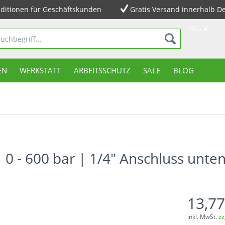
ditionen für Geschäftskunden
Gratis Versand innerhalb D
150,- €
EN
WERKSTATT
ARBEITSSCHUTZ
SALE
BLOG
 - 600 bar | 1/4" Anschluss unte
13,77
inkl. MwSt.
zz