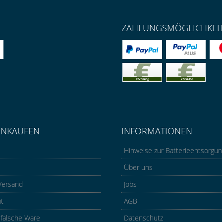
ZAHLUNGSMÖGLICHKEI
INKAUFEN
INFORMATIONEN
Hinweise zur Batterieentsorgu
Über uns
Versand
Jobs
ht
AGB
 falsche Ware
Datenschutz