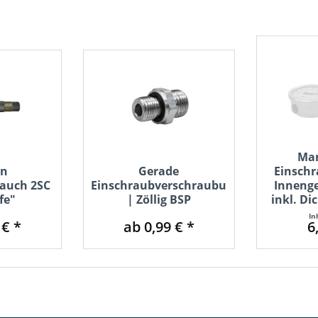
Ma
en
Gerade
Einschr
lauch 2SC
Einschraubverschraubung
Innenge
fe"
| Zöllig BSP
inkl. Di
In
 € *
ab 0,99 € *
6