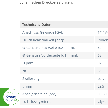
dynamischen Druckbelastungen.
Technische Daten
Anschluss-Gewinde [GA]:
1/4" A
Druck-belastbarkeit [bar]:
Ruhebe
Ø-Gehäuse Rückseite [d2] [mm]:
62
Ø-Gehäuse Vorderseite [d1] [mm]:
68
H [mm]:
92
NG:
63
Skalierung:
bar/ps
t [mm]:
29,5
Anzeigebereich [bar]:
0 - 60
Füll-Flüssigkeit [ltr]:
Glyzer