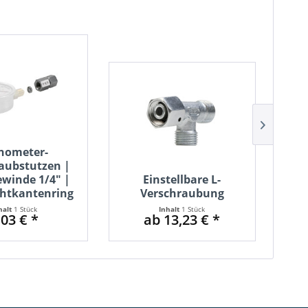
nometer-
aubstutzen |
winde 1/4" |
Einstellbare L-
chtkantenring
Verschraubung
Wi
halt
1 Stück
Inhalt
1 Stück
,03 € *
ab 13,23 € *