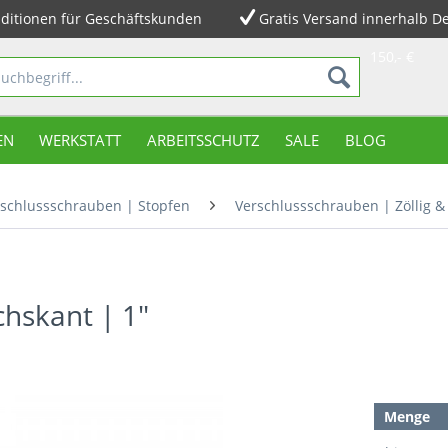
ditionen für Geschäftskunden
Gratis Versand innerhalb D
150,- €
EN
WERKSTATT
ARBEITSSCHUTZ
SALE
BLOG
schlussschrauben | Stopfen
Verschlussschrauben | Zöllig &
hskant | 1"
Menge