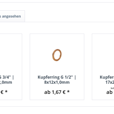
ls angesehen
 3/4" |
Kupferring G 1/2" |
Kupfer
x2,0mm
8x12x1,0mm
17x
In
 € *
ab 1,67 € *
ab 