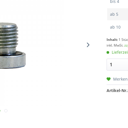
bis
4
ab
5
ab
10
Inhalt:
1 Stü
inkl. MwSt.
zz
Lieferzei
Merken
Artikel-Nr.