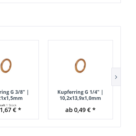
Ve
ring G 3/8" |
Kupferring G 1/4" |
In
21x1,5mm
10,2x13,9x1,0mm
halt
1 Stück
1,67 € *
ab 0,49 € *