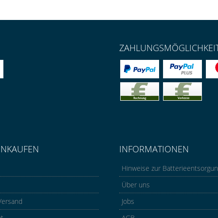
ZAHLUNGSMÖGLICHKEI
INKAUFEN
INFORMATIONEN
Hinweise zur Batterieentsorgu
Über uns
Versand
Jobs
ht
AGB