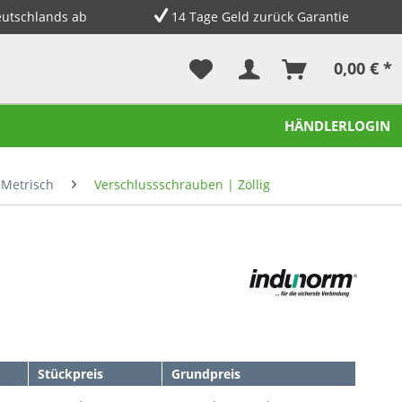
eutschlands ab
14 Tage Geld zurück Garantie
0,00 € *
HÄNDLERLOGIN
 Metrisch
Verschlussschrauben | Zöllig
Stückpreis
Grundpreis