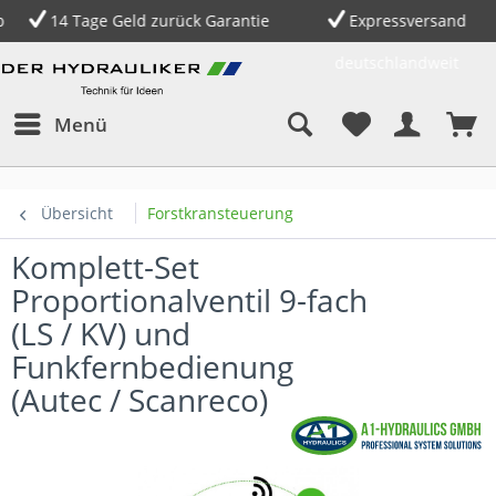
14 Tage Geld zurück Garantie
Expressversand
deutschlandweit
Menü
Übersicht
Forstkransteuerung
Komplett-Set
Proportionalventil 9-fach
(LS / KV) und
Funkfernbedienung
(Autec / Scanreco)