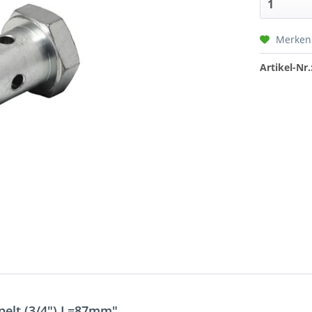
Merken
Artikel-Nr.
elt (3/4") L=87mm"