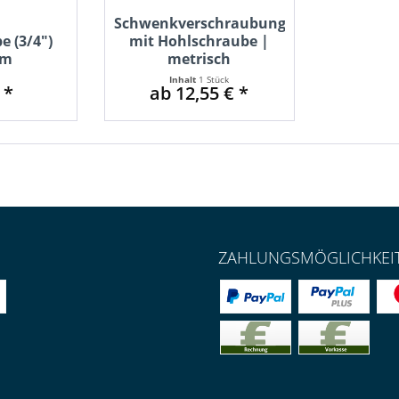
Schwenkverschraubung
e (3/4")
mit Hohlschraube |
mm
metrisch
Inhalt
1 Stück
 *
ab 12,55 € *
ZAHLUNGSMÖGLICHKEI