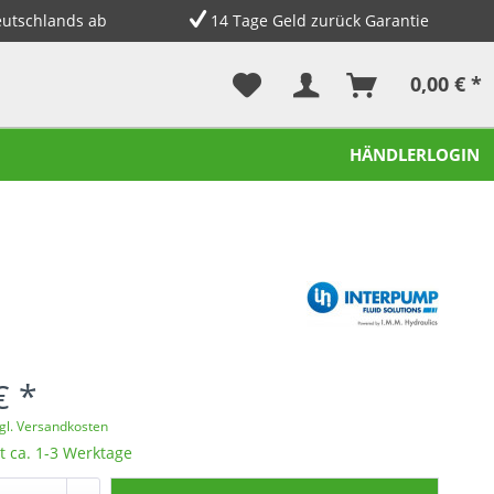
eutschlands ab
14 Tage Geld zurück Garantie
0,00 € *
HÄNDLERLOGIN
€ *
gl. Versandkosten
t ca. 1-3 Werktage