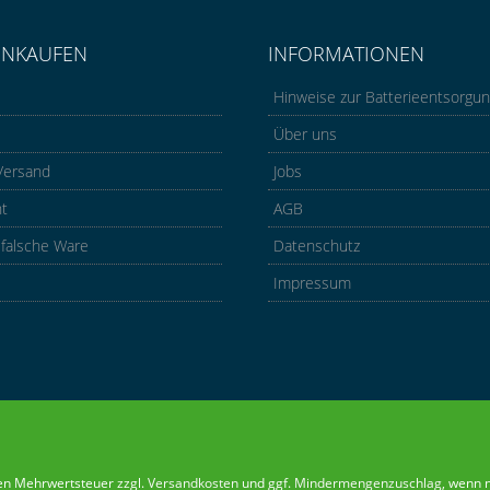
INKAUFEN
INFORMATIONEN
Hinweise zur Batterieentsorgu
Über uns
Versand
Jobs
ht
AGB
 falsche Ware
Datenschutz
Impressum
chen Mehrwertsteuer zzgl.
Versandkosten
und ggf.
Mindermengenzuschlag
, wenn 