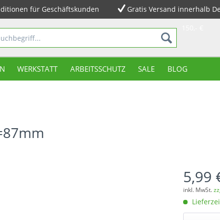
ditionen für Geschäftskunden
Gratis Versand innerhalb D
150,- €
N
WERKSTATT
ARBEITSSCHUTZ
SALE
BLOG
 L=87mm
5,99 
inkl. MwSt.
zz
Lieferzei