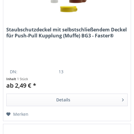
Staubschutzdeckel mit selbstschließendem Deckel
für Push-Pull Kupplung (Muffe) BG3 - Faster®
DN:
13
Inhalt
1 Stück
ab 2,49 € *
Farbe:
gelb
Material:
Kunststoff
Details
Durchmesser:
38mm
Merken