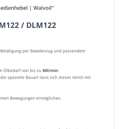
edienhebel | Walvoil"
SDM122 / DLM122
er Betätigung per Bowdenzug und passendem
m Ölbedarf von bis zu
80l/min
.
 spezielle Bauart lässt sich dieses Ventil mit
amen Bewegungen ermöglichen.