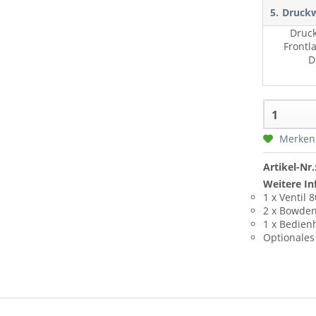
5.
Druck
Druck
Frontl
D
Merken
Artikel-Nr.
Weitere In
1 x Ventil 
2 x Bowde
1 x Bedien
Optionales