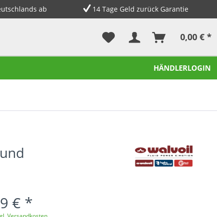
eutschlands ab
14 Tage Geld zurück Garantie
0,00 € *
HÄNDLERLOGIN
 und
9 € *
gl. Versandkosten