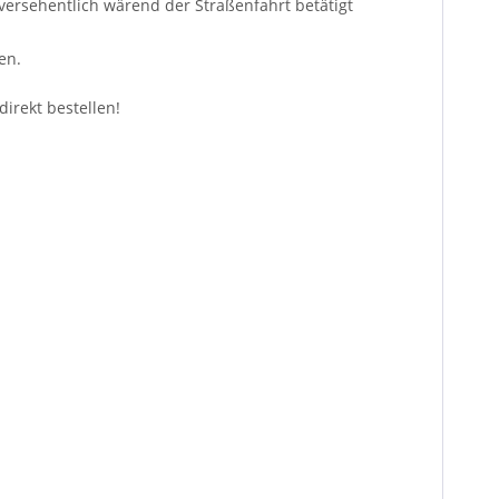
versehentlich wärend der Straßenfahrt betätigt
en.
irekt bestellen!