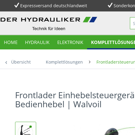
Expressversand deutschlandweit
Sonderkon
HOME
HYDRAULIK
ELEKTRONIK
KOMPLETTLÖSUNG
Übersicht
Komplettlösungen
Frontladersteueru
Frontlader Einhebelsteuergerä
Bedienhebel | Walvoil