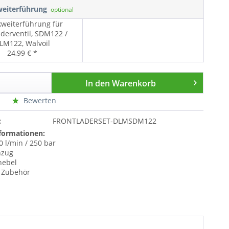
weiterführung
optional
weiterführung für
aderventil, SDM122 /
LM122, Walvoil
24,99 € *
In den
Warenkorb
Bewerten
:
FRONTLADERSET-DLMSDM122
formationen:
80 l/min / 250 bar
nzug
hebel
 Zubehör