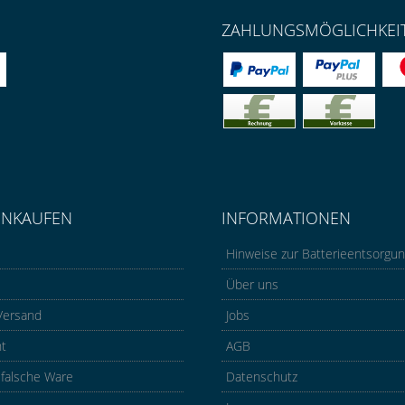
ZAHLUNGSMÖGLICHKEI
INKAUFEN
INFORMATIONEN
Hinweise zur Batterieentsorgu
Über uns
Versand
Jobs
ht
AGB
 falsche Ware
Datenschutz