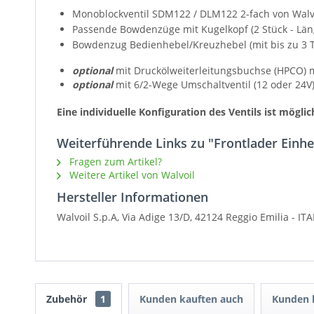
Monoblockventil SDM122 / DLM122 2-fach von Walvo
Passende Bowdenzüge mit Kugelkopf (2 Stück - Län
Bowdenzug Bedienhebel/Kreuzhebel (mit bis zu 3 Tas
optional
mit Druckölweiterleitungsbuchse (HPCO) m
optional
mit 6/2-Wege Umschaltventil (12 oder 24V) 
Eine individuelle Konfiguration des Ventils ist möglic
Weiterführende Links zu "Frontlader Einhe
Fragen zum Artikel?
Weitere Artikel von Walvoil
Hersteller Informationen
Walvoil S.p.A, Via Adige 13/D,
42124 Reggio Emilia - IT
Zubehör
1
Kunden kauften auch
Kunden h