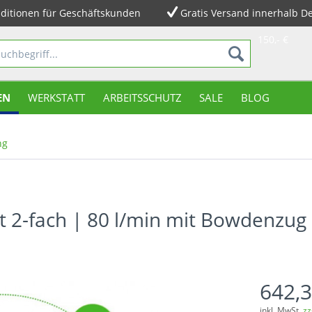
ditionen für Geschäftskunden
Gratis Versand innerhalb D
150,- €
EN
WERKSTATT
ARBEITSSCHUTZ
SALE
BLOG
ng
t 2-fach | 80 l/min mit Bowdenzug
642,3
inkl. MwSt.
zz