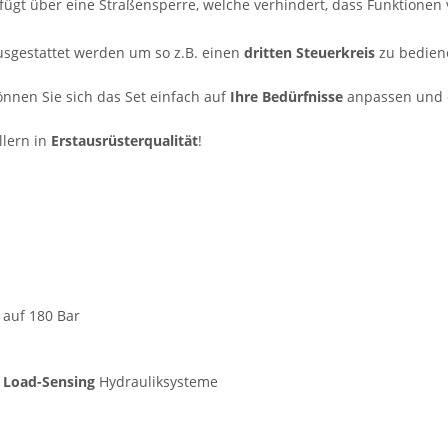
fügt über eine Straßensperre, welche verhindert, dass Funktionen 
sgestattet werden um so z.B. einen
dritten Steuerkreis
zu bedien
nnen Sie sich das Set einfach auf
Ihre Bedürfnisse
anpassen und d
lern in
Erstausrüsterqualität
!
 auf 180 Bar
.
Load-Sensing
Hydrauliksysteme