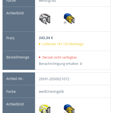
weiß/grau
243,34 €
Lieferzeit 147-155 Werktage
Derzeit nicht verfügbar.
Benachrichtigung erhalten
2DHY-2050021072
weiß/neongelb