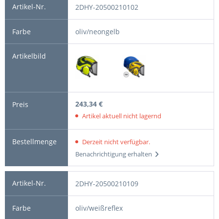
2DHY-20500210102
oliv/neongelb
243,34 €
Artikel aktuell nicht lagernd
Derzeit nicht verfügbar.
Benachrichtigung erhalten
2DHY-20500210109
oliv/weißreflex