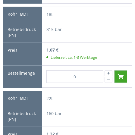
18L
315 bar
1,07 €
Lieferzeit ca. 1-3 Werktage
22L
160 bar
1,32 €