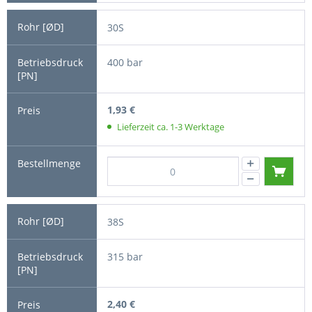
30S
400 bar
1,93 €
Lieferzeit ca. 1-3 Werktage
38S
315 bar
2,40 €