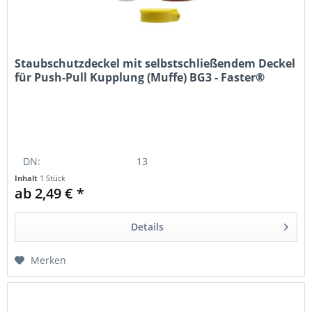
Staubschutzdeckel mit selbstschließendem Deckel
für Push-Pull Kupplung (Muffe) BG3 - Faster®
DN:
13
Inhalt
1 Stück
ab 2,49 € *
Farbe:
gelb
Material:
Kunststoff
Details
Durchmesser:
38mm
Merken