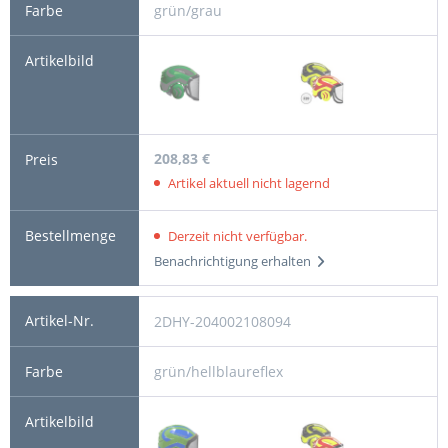
grün/grau
208,83 €
Artikel aktuell nicht lagernd
Derzeit nicht verfügbar.
Benachrichtigung erhalten
2DHY-204002108094
grün/hellblaureflex