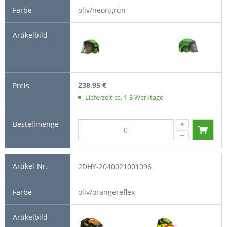
oliv/neongrün
238,95 €
Lieferzeit ca. 1-3 Werktage
2DHY-2040021001096
oliv/orangereflex