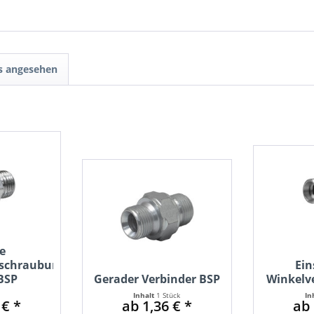
ls angesehen
e
rschraubung
Ein
 BSP
Gerader Verbinder BSP
Winkelv
Inhalt
1 Stück
In
 € *
ab 1,36 € *
ab 