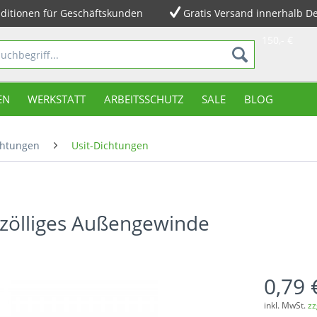
ditionen für Geschäftskunden
Gratis Versand innerhalb D
150,- €
EN
WERKSTATT
ARBEITSSCHUTZ
SALE
BLOG
chtungen
Usit-Dichtungen
r zölliges Außengewinde
0,79 
inkl. MwSt.
zz