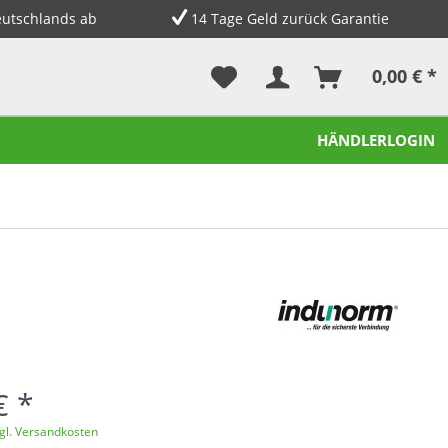
eutschlands ab
14 Tage Geld zurück Garantie
0,00 € *
HÄNDLERLOGIN
€ *
gl. Versandkosten