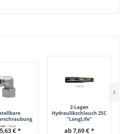
D
2-Lagen
H
stellbare
Hydraulikschlauch 2SC
erschraubung
"LongLife"
halt
1 Stück
5,63 € *
ab 7,69 € *