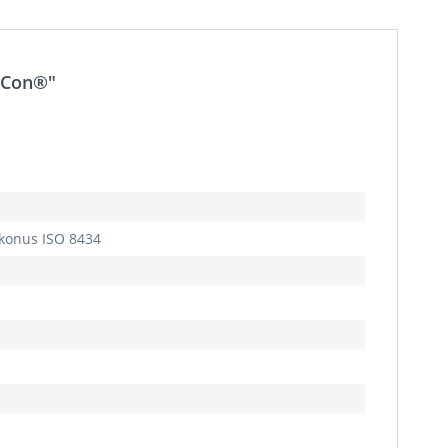
alCon®"
nkonus
ISO 8434