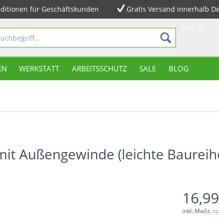
ditionen für Geschäftskunden
Gratis Versand innerhalb D
150,- €
EN
WERKSTATT
ARBEITSSCHUTZ
SALE
BLOG
it Außengewinde (leichte Baureih
16,99
inkl. MwSt.
zz