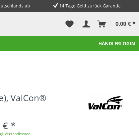
eutschlands ab
14 Tage Geld zurück Garantie
0,00 € *
HÄNDLERLOGIN
e), ValCon®
 € *
gl. Versandkosten