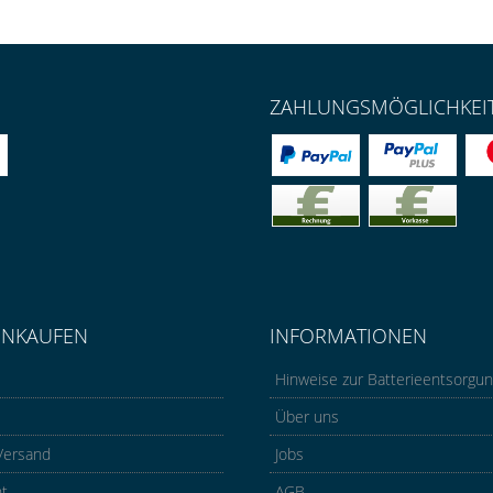
ZAHLUNGSMÖGLICHKEI
INKAUFEN
INFORMATIONEN
Hinweise zur Batterieentsorgu
Über uns
Versand
Jobs
ht
AGB