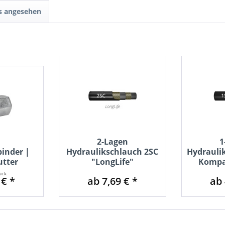
ls angesehen
2-Lagen
1
binder |
Hydraulikschlauch 2SC
Hydraulik
tter
"LongLife"
Kompa
ück
 € *
ab 7,69 € *
ab 