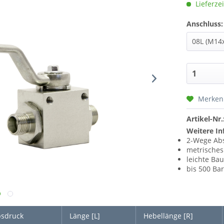
Lieferzei
Anschluss:
Merken
Artikel-Nr.
Weitere In
2-Wege Ab
metrisches
leichte Bau
bis 500 Ba
bsdruck
Länge [L]
Hebellänge [R]