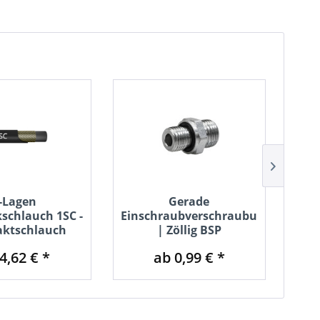
-Lagen
Gerade
schlauch 1SC -
Einschraubverschraubung
ktschlauch
| Zöllig BSP
4,62 € *
ab 0,99 € *