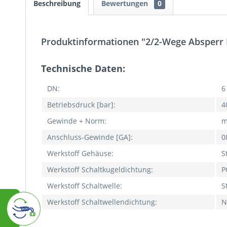
Beschreibung
Bewertungen
0
Produktinformationen "2/2-Wege Absperr 
Technische Daten:
DN:
6
Betriebsdruck [bar]:
4
Gewinde + Norm:
m
Anschluss-Gewinde [GA]:
0
Werkstoff Gehäuse:
S
Werkstoff Schaltkugeldichtung:
P
Werkstoff Schaltwelle:
S
Werkstoff Schaltwellendichtung:
N