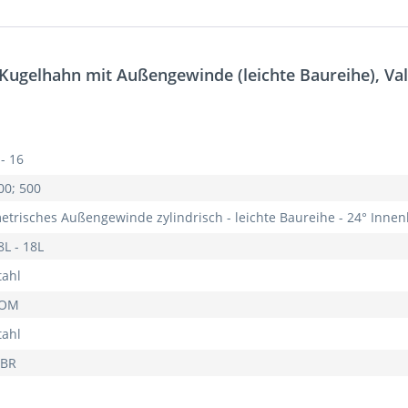
Kugelhahn mit Außengewinde (leichte Baureihe), V
 - 16
00; 500
etrisches Außengewinde zylindrisch - leichte Baureihe - 24° Inne
8L - 18L
tahl
OM
tahl
BR