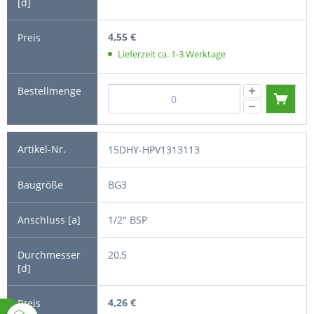
4,55 €
Lieferzeit ca. 1-3 Werktage
15DHY-HPV1313113
BG3
1/2" BSP
20,5
4,26 €