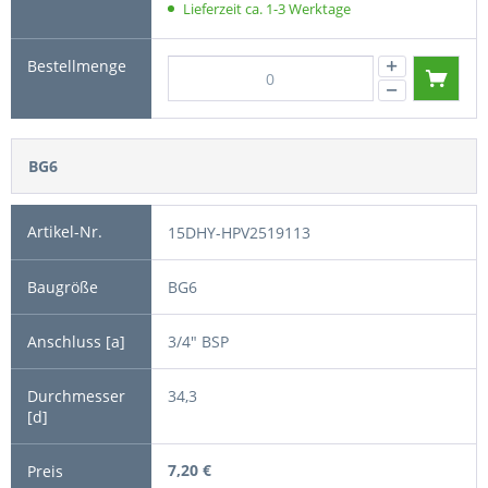
Lieferzeit ca. 1-3 Werktage
BG6
15DHY-HPV2519113
BG6
3/4" BSP
34,3
7,20 €