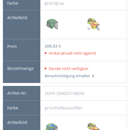
grün/grau
208,83 €
Artikel aktuell nicht lagernd
Derzeit nicht verfügbar.
Benachrichtigung erhalten
2DHY-204002108094
grün/hellblaureflex