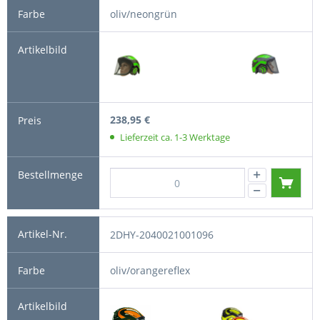
oliv/neongrün
238,95 €
Lieferzeit ca. 1-3 Werktage
2DHY-2040021001096
oliv/orangereflex