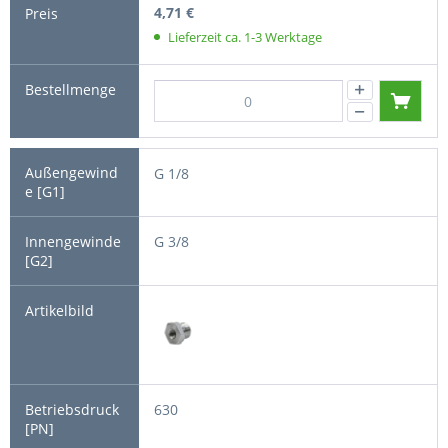
4,71 €
Lieferzeit ca. 1-3 Werktage
G 1/8
G 3/8
630