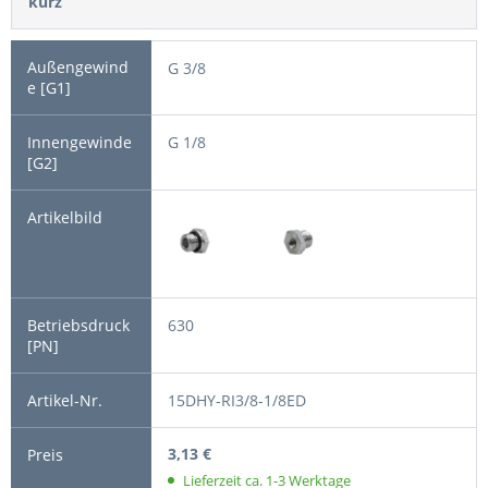
kurz
G 3/8
G 1/8
630
15DHY-RI3/8-1/8ED
3,13 €
Lieferzeit ca. 1-3 Werktage