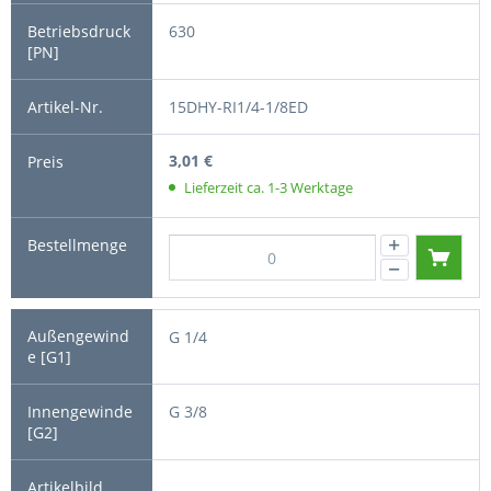
630
15DHY-RI1/4-1/8ED
3,01 €
Lieferzeit ca. 1-3 Werktage
G 1/4
G 3/8