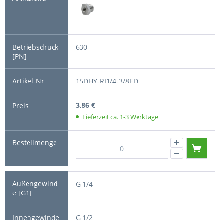
630
15DHY-RI1/4-3/8ED
3,86 €
Lieferzeit ca. 1-3 Werktage
G 1/4
G 1/2