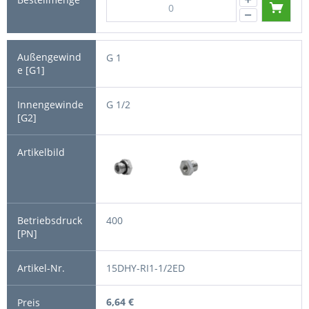
G 1
G 1/2
400
15DHY-RI1-1/2ED
6,64 €