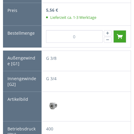
5,56 €
Lieferzeit ca. 1-3 Werktage
G 3/8
G 3/4
400