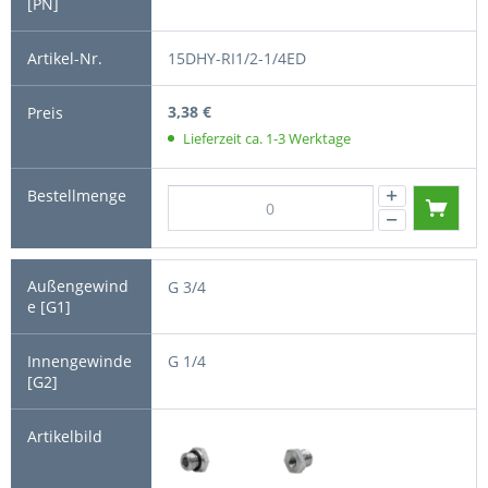
15DHY-RI1/2-1/4ED
3,38 €
Lieferzeit ca. 1-3 Werktage
G 3/4
G 1/4