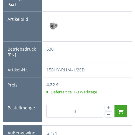
630
15DHY-RI1/4-1/2ED
4,22 €
Lieferzeit ca. 1-3 Werktage
G 1/4