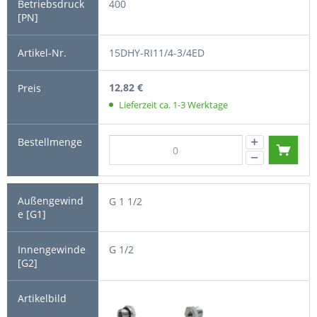
400
15DHY-RI11/4-3/4ED
12,82 €
Lieferzeit ca. 1-3 Werktage
G 1 1/2
G 1/2