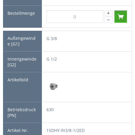
G 3/8
G 1/2
630
15DHY-RI3/8-1/2ED