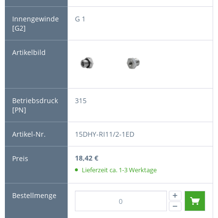
G 1
315
15DHY-RI11/2-1ED
18,42 €
Lieferzeit ca. 1-3 Werktage