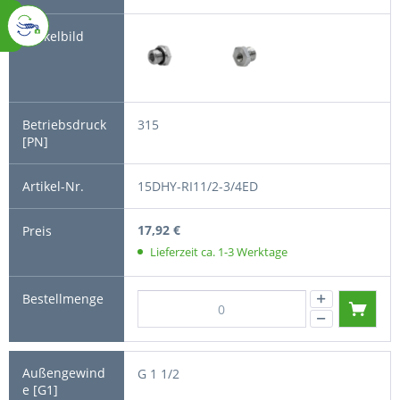
315
15DHY-RI11/2-3/4ED
17,92 €
Lieferzeit ca. 1-3 Werktage
G 1 1/2