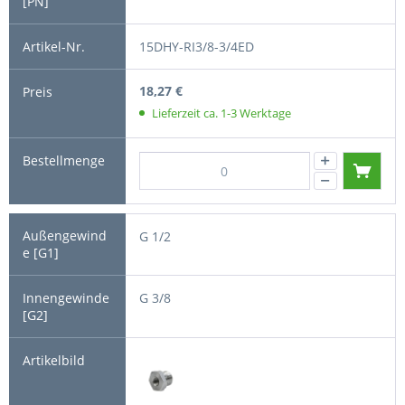
15DHY-RI3/8-3/4ED
18,27 €
Lieferzeit ca. 1-3 Werktage
G 1/2
G 3/8