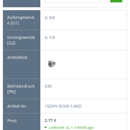
G 3/8
G 1/4
630
15DHY-RI3/8-1/4ED
2,77 €
Lieferzeit ca. 1-3 Werktage