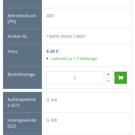
400
15DHY-RI3/4-1/4ED
6,28 €
Lieferzeit ca. 1-3 Werktage
G 3/4
G 3/8