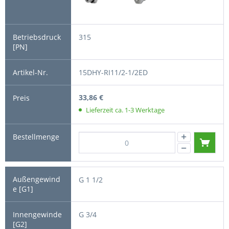
315
15DHY-RI11/2-1/2ED
33,86 €
Lieferzeit ca. 1-3 Werktage
G 1 1/2
G 3/4