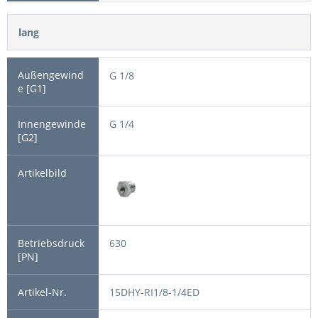
lang
G 1/8
G 1/4
630
15DHY-RI1/8-1/4ED