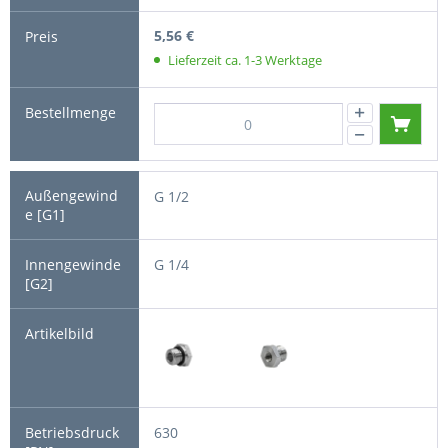
5,56 €
Lieferzeit ca. 1-3 Werktage
G 1/2
G 1/4
630