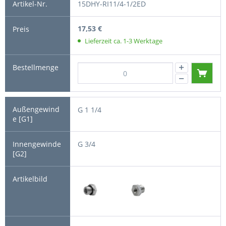
15DHY-RI11/4-1/2ED
17,53 €
Lieferzeit ca. 1-3 Werktage
G 1 1/4
G 3/4