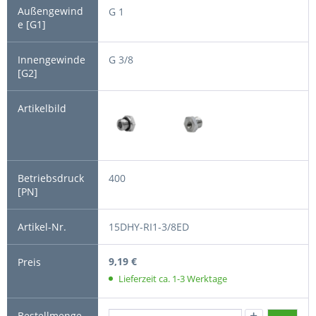
G 1
G 3/8
400
15DHY-RI1-3/8ED
9,19 €
Lieferzeit ca. 1-3 Werktage