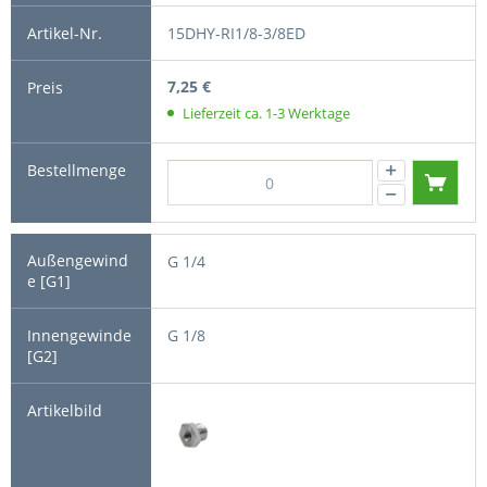
15DHY-RI1/8-3/8ED
7,25 €
Lieferzeit ca. 1-3 Werktage
G 1/4
G 1/8