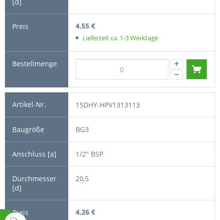
4,55 €
Lieferzeit ca. 1-3 Werktage
15DHY-HPV1313113
BG3
1/2" BSP
20,5
4,26 €