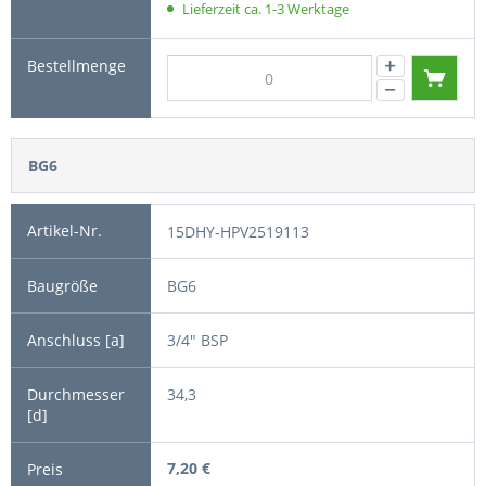
Lieferzeit ca. 1-3 Werktage
BG6
15DHY-HPV2519113
BG6
3/4" BSP
34,3
7,20 €